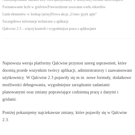
Formatowanie liczb w gridview
Potwierdzenie usuwania wielu rekordów
Limit elementów w lookup (array)
Nowa akcja „Ustaw język apki”
Szczegółowe informacje techniczne o aplikacji
Qalcwise 2.3 – więcej kontroli i wygodniejsza praca z aplikacjami
Najnowsza wersja platformy Qalcwise przynosi szereg usprawnień, które
docenią przede wszystkim twórcy aplikacji, administratorzy i zaawansowani
użytkownicy. W Qalcwise 2.3 pojawiły się m.in. nowe formuły, dodatkowe
możliwości debugowania, wygodniejsze zarządzanie zadaniami
planowanymi oraz zmiany poprawiające codzienną pracę z danymi i
gridami.
Poniżej pokazujemy najciekawsze zmiany, które pojawiły się w Qalcwise
2.3.