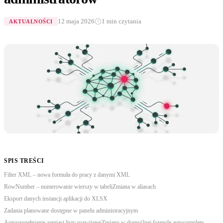
12 maja 2026
1 min czytania
AKTUALNOŚCI
SPIS TREŚCI
Filter XML – nowa formuła do pracy z danymi XML
RowNumber – numerowanie wierszy w tabeli
Zmiana w aliasach
Eksport danych instancji aplikacji do XLSX
Zadania planowane dostępne w panelu administracyjnym
Autouzupełnianie zamiast listy rozwijanej
Zmiany w domyślnej formule autocomplete