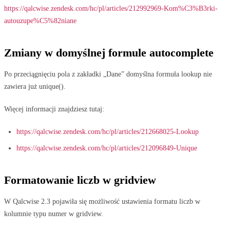
https://qalcwise.zendesk.com/hc/pl/articles/212992969-Kom%C3%B3rki-
autouzupe%C5%82niane
Zmiany w domyślnej formule autocomplete
Po przeciągnięciu pola z zakładki „Dane” domyślna formuła lookup nie
zawiera już unique().
Więcej informacji znajdziesz tutaj:
https://qalcwise.zendesk.com/hc/pl/articles/212668025-Lookup
https://qalcwise.zendesk.com/hc/pl/articles/212096849-Unique
Formatowanie liczb w gridview
W Qalcwise 2.3 pojawiła się możliwość ustawienia formatu liczb w
kolumnie typu numer w gridview.