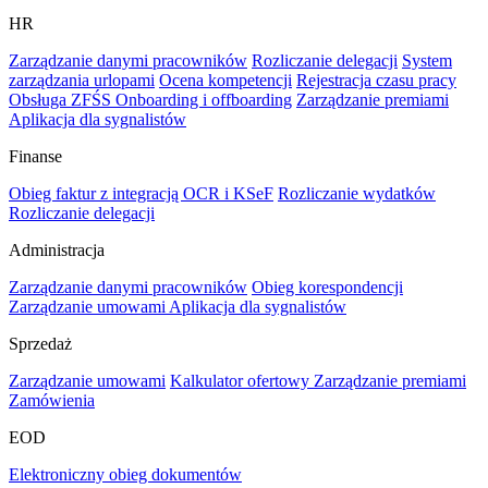
HR
Zarządzanie danymi pracowników
Rozliczanie delegacji
System
zarządzania urlopami
Ocena kompetencji
Rejestracja czasu pracy
Obsługa ZFŚS
Onboarding i offboarding
Zarządzanie premiami
Aplikacja dla sygnalistów
Finanse
Obieg faktur z integracją OCR i KSeF
Rozliczanie wydatków
Rozliczanie delegacji
Administracja
Zarządzanie danymi pracowników
Obieg korespondencji
Zarządzanie umowami
Aplikacja dla sygnalistów
Sprzedaż
Zarządzanie umowami
Kalkulator ofertowy
Zarządzanie premiami
Zamówienia
EOD
Elektroniczny obieg dokumentów