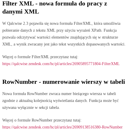
Filter XML - nowa formuła do pracy z
danymi XML
W Qalcwise 2.3 pojawiła się nowa formuła FilterXML, która umożliwia
pobieranie danych z tekstu XML przy użyciu wyrażeń XPath. Funkcja
pozwala odczytywać wartości elementów znajdujących się w strukturze
XML, a wynik zwracany jest jako tekst wszystkich dopasowanych wartości.
Więcej o formule FilterXML przeczytasz tutaj:
https://qalcwise.zendesk.com/hc/pl/articles/26905895771804-FilterXML
RowNumber - numerowanie wierszy w tabeli
Nowa formuła RowNumber zwraca numer bieżącego wiersza w tabeli
zgodnie z aktualną kolejnością wyświetlania danych. Funkcja może być
używana wyłącznie w sekcji tabela.
Więcej o formule RowNumber przeczytasz tutaj:
https://qalcwise.zendesk.com/hc/pl/articles/26909138516380-RowNumber