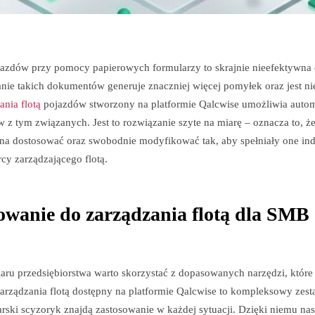
jazdów przy pomocy papierowych formularzy to skrajnie nieefektywna 
nie takich dokumentów generuje znaczniej więcej pomyłek oraz jest ni
ania flotą
pojazdów stworzony na platformie Qalcwise umożliwia autom
ów z tym związanych. Jest to rozwiązanie szyte na miarę – oznacza to, 
na dostosować oraz swobodnie modyfikować tak, aby spełniały one in
cy zarządzającego flotą.
anie do zarządzania flotą dla SMB 
aru przedsiębiorstwa warto skorzystać z dopasowanych narzędzi, które
arządzania flotą dostępny na platformie Qalcwise to kompleksowy zesta
rski scyzoryk znajdą zastosowanie w każdej sytuacji. Dzięki niemu nas