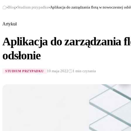
›
Blog
›
Studium przypadku
›
Aplikacja do zarządzania flotą w nowoczesnej ods
Artykuł
Aplikacja do zarządzania f
odsłonie
10 maja 2022
1 min czytania
STUDIUM PRZYPADKU