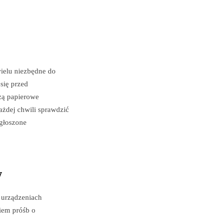
ielu niezbędne do
się przed
dzą papierowe
ażdej chwili sprawdzić
zgłoszone
w
a urządzeniach
iem próśb o