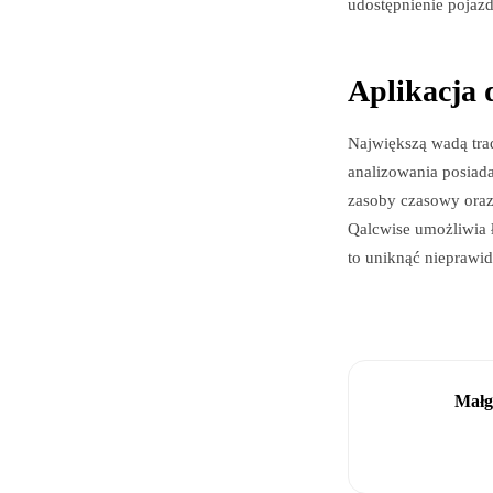
udostępnienie pojaz
Aplikacja 
Największą wadą tra
analizowania posiad
zasoby czasowy oraz 
Qalcwise umożliwia 
to uniknąć nieprawid
Małg