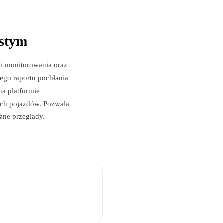
istym
ci monitorowania oraz
ego raportu pochłania
na platformie
ych pojazdów. Pozwala
żne przeglądy.