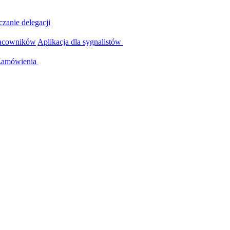
czanie delegacji
racowników
Aplikacja dla sygnalistów
Zamówienia