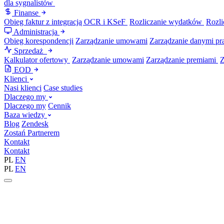
dla sygnalistów
Finanse
Obieg faktur z integracją OCR i KSeF
Rozliczanie wydatków
Rozli
Administracja
Obieg korespondencji
Zarządzanie umowami
Zarządzanie danymi p
Sprzedaż
Kalkulator ofertowy
Zarządzanie umowami
Zarządzanie premiami
EOD
Klienci
Nasi klienci
Case studies
Dlaczego my
Dlaczego my
Cennik
Baza wiedzy
Blog
Zendesk
Zostań Partnerem
Kontakt
Kontakt
PL
EN
PL
EN