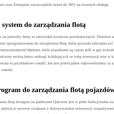
s oraz Enterprise zaoszczędzili nawet do 30% na kosztach obsługi.
 system do zarządzania flotą
w na potrzeby firmy to niezwykle kosztowe przedsięwzięcie. Zdaniem w
dnie oprogramowanie do zarządzania flotą, które pozwala zabezpieczyć 
intencjonalnymi błędami, które popełniane są często jeśli w grę wcho
alcwise można łatwo uniknąć kolidujących ze sobą rezerwacji oraz w k
zwala to przykładowo ustalić, kto jest potencjalnie odpowiedzialny za 
 usterki.
ogram do zarządzania flotą pojazdó
ania flotą dostępna na platformie Qalcwise jest w pełni funkcjonalna n
 ułatwia to procesy związane z dokonywaniem rezerwacji, rozpatrywan