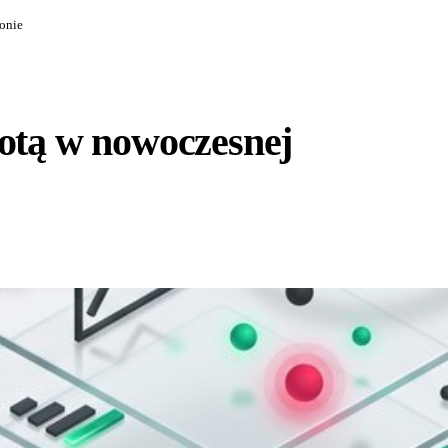
łonie
lotą w nowoczesnej