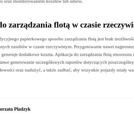
du oraz monitorowaniem kosztów lub umów.
do zarządzania flotą w czasie rzeczyw
dycyjnego papierkowego sposobu zarządzania flotą jest brak możliwoś
anych zasobów w czasie rzeczywistym. Przygotowanie nawet najprostsz
generuje dodatkowe koszta. Aplikacja do zarządzania flotą stworzona 
łatwe generowanie szczegółowych raportów dotyczących poszczególn
łowości oraz nadużyć, a także zadbać, aby wszystkie pojazdy miały wa
orzata Pladzyk