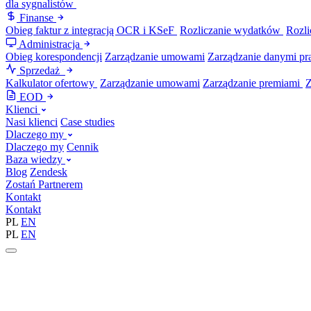
dla sygnalistów
Finanse
Obieg faktur z integracją OCR i KSeF
Rozliczanie wydatków
Rozli
Administracja
Obieg korespondencji
Zarządzanie umowami
Zarządzanie danymi p
Sprzedaż
Kalkulator ofertowy
Zarządzanie umowami
Zarządzanie premiami
EOD
Klienci
Nasi klienci
Case studies
Dlaczego my
Dlaczego my
Cennik
Baza wiedzy
Blog
Zendesk
Zostań Partnerem
Kontakt
Kontakt
PL
EN
PL
EN