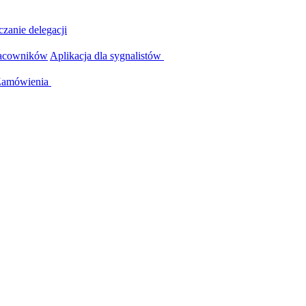
czanie delegacji
racowników
Aplikacja dla sygnalistów
Zamówienia