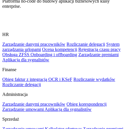
Platforma no-code do budowy aplikacji biznesowych klasy
enterprise.
HR
Zarządzanie danymi pracowników
Rozliczanie delegacji
System
zarządzania urlopami
Ocena kompetencji
Rejestracja czasu pracy
Obsługa ZFŚS
Onboarding i offboarding
Zarządzanie premiami
Aplikacja dla sygnalistów
Finanse
Obieg faktur z integracją OCR i KSeF
Rozliczanie wydatków
Rozliczanie delegacji
Administracja
Zarządzanie danymi pracowników
Obieg korespondencji
Zarządzanie umowami
Aplikacja dla sygnalistów
Sprzedaż
Zarządzanie umowami
Kalkulator ofertowy
Zarządzanie premiami