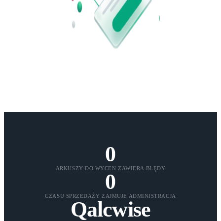
0
ARKUSZY DO WYCEN ZAWIERA BŁĘDY
0
CZASU SPRZEDAŻY ZAJMUJE ADMINISTRACJA
Qalcwise