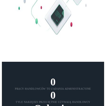
0
PRACY HANDLOWCÓW TO ZADANIA ADMINISTRACYJNE
0
TYLE NARZĘDZI PRZECIĘTNIE UŻYWAJĄ HANDLOWCY