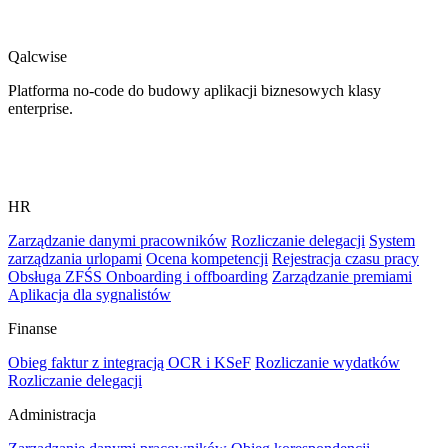
spójność działań i pozwala zespołowi skupić się na pracy z
klientem.
Qalcwise
Platforma no-code do budowy aplikacji biznesowych klasy
enterprise.
HR
Zarządzanie danymi pracowników
Rozliczanie delegacji
System
zarządzania urlopami
Ocena kompetencji
Rejestracja czasu pracy
Obsługa ZFŚS
Onboarding i offboarding
Zarządzanie premiami
Aplikacja dla sygnalistów
Finanse
Obieg faktur z integracją OCR i KSeF
Rozliczanie wydatków
Rozliczanie delegacji
Administracja