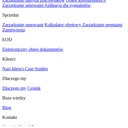
Zarządzanie danymi pracowników
Obieg korespondencji
Zarządzanie umowami
Aplikacja dla sygnalistów
Sprzedaż
Zarządzanie umowami
Kalkulator ofertowy
Zarządzanie premiami
Zamówienia
EOD
Elektroniczny obieg dokumentów
Klienci
Nasi klienci
Case Studies
Dlaczego my
Dlaczego my
Cennik
Baza wiedzy
Blog
Kontakt
Kontakt
Zostań Partnerem