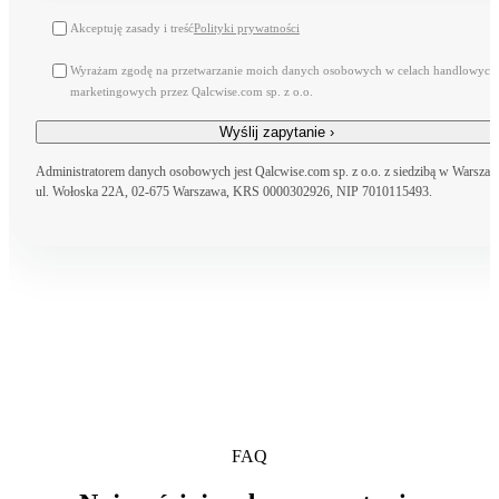
Akceptuję zasady i treść
Polityki prywatności
Wyrażam zgodę na przetwarzanie moich danych osobowych w celach handlowych 
marketingowych przez Qalcwise.com sp. z o.o.
Administratorem danych osobowych jest Qalcwise.com sp. z o.o. z siedzibą w Warszaw
ul. Wołoska 22A, 02-675 Warszawa, KRS 0000302926, NIP 7010115493.
FAQ