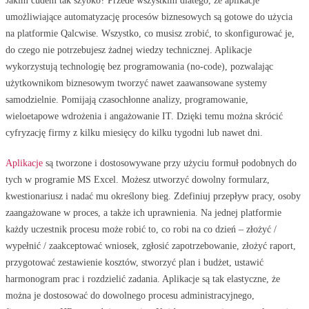
Jakim cudem tak szybko? Przede wszystkim dlatego, że aplikacje
umożliwiające automatyzację procesów biznesowych są gotowe do użycia
na platformie Qalcwise. Wszystko, co musisz zrobić, to skonfigurować je,
do czego nie potrzebujesz żadnej wiedzy technicznej. Aplikacje
wykorzystują technologię bez programowania (no-code), pozwalając
użytkownikom biznesowym tworzyć nawet zaawansowane systemy
samodzielnie. Pomijają czasochłonne analizy, programowanie,
wieloetapowe wdrożenia i angażowanie IT. Dzięki temu można skrócić
cyfryzację firmy z kilku miesięcy do kilku tygodni lub nawet dni.
Aplikacje
są tworzone i dostosowywane przy użyciu formuł podobnych do
tych w programie MS Excel. Możesz utworzyć dowolny formularz,
kwestionariusz i nadać mu określony bieg. Zdefiniuj przepływ pracy, osoby
zaangażowane w proces, a także ich uprawnienia. Na jednej platformie
każdy uczestnik procesu może robić to, co robi na co dzień – złożyć /
wypełnić / zaakceptować wniosek, zgłosić zapotrzebowanie, złożyć raport,
przygotować zestawienie kosztów, stworzyć plan i budżet, ustawić
harmonogram prac i rozdzielić zadania. Aplikacje są tak elastyczne, że
można je dostosować do dowolnego procesu administracyjnego,