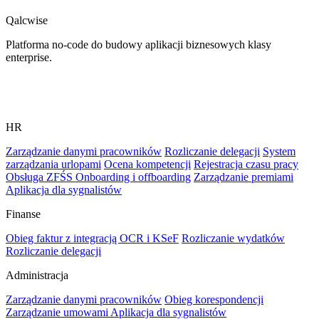
Qalcwise
Platforma no-code do budowy aplikacji biznesowych klasy
enterprise.
HR
Zarządzanie danymi pracowników
Rozliczanie delegacji
System
zarządzania urlopami
Ocena kompetencji
Rejestracja czasu pracy
Obsługa ZFŚS
Onboarding i offboarding
Zarządzanie premiami
Aplikacja dla sygnalistów
Finanse
Obieg faktur z integracją OCR i KSeF
Rozliczanie wydatków
Rozliczanie delegacji
Administracja
Zarządzanie danymi pracowników
Obieg korespondencji
Zarządzanie umowami
Aplikacja dla sygnalistów