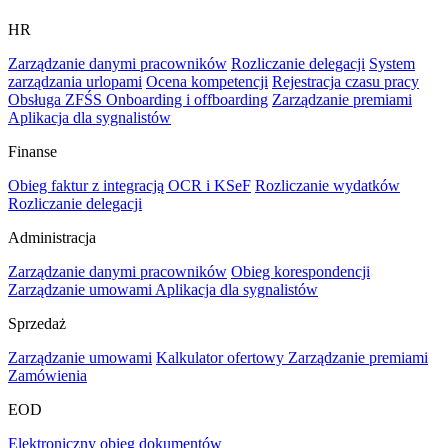
HR
Zarządzanie danymi pracowników
Rozliczanie delegacji
System
zarządzania urlopami
Ocena kompetencji
Rejestracja czasu pracy
Obsługa ZFŚS
Onboarding i offboarding
Zarządzanie premiami
Aplikacja dla sygnalistów
Finanse
Obieg faktur z integracją OCR i KSeF
Rozliczanie wydatków
Rozliczanie delegacji
Administracja
Zarządzanie danymi pracowników
Obieg korespondencji
Zarządzanie umowami
Aplikacja dla sygnalistów
Sprzedaż
Zarządzanie umowami
Kalkulator ofertowy
Zarządzanie premiami
Zamówienia
EOD
Elektroniczny obieg dokumentów