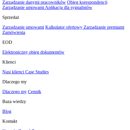
Zarządzanie danymi pracowników
Obieg korespondencji
Zarządzanie umowami
Aplikacja dla sygnalistów
Sprzedaż
Zarządzanie umowami
Kalkulator ofertowy
Zarządzanie premiami
Zamówienia
EOD
Elektroniczny obieg dokumentów
Klienci
Nasi klienci
Case Studies
Dlaczego my
Dlaczego my
Cennik
Baza wiedzy
Blog
Kontakt