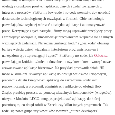
minimalnych umiejętnościach informatycznych samodzielną budowę i
obsługę stosunkowo prostych aplikacji, danych i zadań związanych z
integracją procesów. Platformy low-code i no-code powstały, aby uprościć
dostarczanie technologicznych rozwiązań w firmach. Obie technologie
pozwalają dużo szybciej wdrażać niezbędne aplikacje i automatyzować
pracę. Korzystając z tych narzędzi, firmy mogą usprawnić przepływy pracy
i zmniejszyć obciążenie, umożliwiając pracownikom skupienie się na innych
ważniejszych zadaniach. Narzędzia „niskiego kodu” i „bez kodu” obniżają
barierę wejścia dzięki wizualnym interfejsom programistycznym i
narzędziom typu „przeciągnij i upuść”. Platformy no-code, jak
Qalcwise
,
pozwalają po krótkim szkoleniu dowolnemu użytkownikowi tworzyć nawet
zaawansowane aplikacje biznesowe. Na przykład pracownik działu HR
może w kilka dni stworzyć aplikację do obsługi wniosków urlopowych,
pracownik działu księgowości aplikację do zarządzania wydatkami
pracowniczymi, a pracownik administracji aplikację do obsługi floty.
Znając przebieg procesu, za pomocą wizualnych komponentów (widgetów),
niczym z klocków LEGO, mogą zaprojektować aplikację, do której
przeniosą to, co dotąd robili w Excelu czy kilku innych programach. Tak
rodzi się nowa grupa użytkowników zwanych „citizen developers”