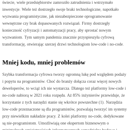
świecie, wiele przedsiębiorstw zamroziło zatrudnienia i wstrzymało
inwestycje. Wiele też dostrzegło swoje braki technologiczne, napotkało
wyzwania programistyczne, jak niezabezpieczone oprogramowanie
wewnętrzne czy brak dopasowanych rozwiązań. Firmy dostrzegły
konieczność cyfryzacji i automatyzacji pracy, aby sprostać nowym
wyzwaniom. Tym samym pandemia znacznie przyspieszyła cyfrową
transformację, otwierając szerzej drzwi technologiom low-code i no-code.
Mniej kodu, mniej problemów
Szybka transformacja cyfrowa tworzy ogromną lukę pod względem podaży
i popytu na programistów. Choć do branży dołącza coraz więcej nowych
deweloperów, to wciąż ich nie wystarcza. Dlatego też platformy low-code i
no-code nabiorą w 2021 roku rozpędu. Aż 85% inżynierów przewiduje, że
korzystanie z tych narzędzi stanie się wkrótce powszechne (1). Narzędzia
low-code przeznaczone są dla programistów, pozwalają tworzyć im systemy
przy niewielkim nakładzie pracy. Z kolei platformy no-code, dedykowane
są nie-programistom. Umożliwiają one ekspertom biznesowym o