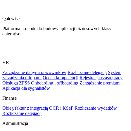
Qalcwise
Platforma no-code do budowy aplikacji biznesowych klasy
enterprise.
HR
Zarządzanie danymi pracowników
Rozliczanie delegacji
System
zarządzania urlopami
Ocena kompetencji
Rejestracja czasu pracy
Obsługa ZFŚS
Onboarding i offboarding
Zarządzanie premiami
Aplikacja dla sygnalistów
Finanse
Obieg faktur z integracją OCR i KSeF
Rozliczanie wydatków
Rozliczanie delegacji
Administracja