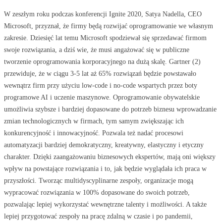
W zeszłym roku podczas konferencji Ignite 2020, Satya Nadella, CEO
Microsoft, przyznał, że firmy będą rozwijać oprogramowanie we własnym
zakresie. Dziesięć lat temu Microsoft spodziewał się sprzedawać firmom
swoje rozwiązania, a dziś wie, że musi angażować się w publiczne
tworzenie oprogramowania korporacyjnego na dużą skalę. Gartner (2)
przewiduje, że w ciągu 3-5 lat aż 65% rozwiązań będzie powstawało
wewnątrz firm przy użyciu low-code i no-code wspartych przez boty
programowe AI i uczenie maszynowe. Oprogramowanie obywatelskie
umożliwia szybsze i bardziej dopasowane do potrzeb biznesu wprowadzanie
zmian technologicznych w firmach, tym samym zwiększając ich
konkurencyjność i innowacyjność. Pozwala też nadać procesowi
automatyzacji bardziej demokratyczny, kreatywny, elastyczny i etyczny
charakter. Dzięki zaangażowaniu biznesowych ekspertów, mają oni większy
wpływ na powstające rozwiązania i to, jak będzie wyglądała ich praca w
przyszłości. Tworząc multidyscyplinarne zespoły, organizacje mogą
wypracować rozwiązania w 100% dopasowane do swoich potrzeb,
pozwalając lepiej wykorzystać wewnętrzne talenty i możliwości. A także
lepiej przygotować zespoły na pracę zdalną w czasie i po pandemii,